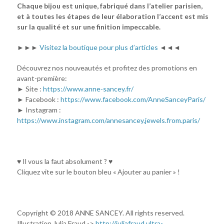
Chaque bijou est unique, fabriqué dans l’atelier parisien,
et à toutes les étapes de leur élaboration l’accent est mis
sur la qualité et sur une finition impeccable.
►►►
Visitez la boutique pour plus d’articles
◄◄◄
Découvrez nos nouveautés et profitez des promotions en
avant-première:
► Site :
https://www.anne-sancey.fr/
► Facebook :
https://www.facebook.com/AnneSanceyParis/
► Instagram :
https://www.instagram.com/annesancey.jewels.from.paris/
♥ Il vous la faut absolument ? ♥
Cliquez vite sur le bouton bleu « Ajouter au panier » !
Copyright © 2018 ANNE SANCEY. All rights reserved.
Illustration Julia Fraud ->
http://juliafraud.ultra-