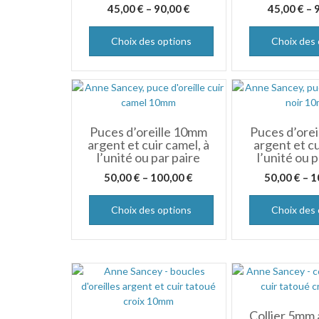
45,00
€
–
90,00
€
45,00
€
–
Choix des options
Choix des 
Puces d’oreille 10mm
Puces d’ore
argent et cuir camel, à
argent et cui
l’unité ou par paire
l’unité ou 
50,00
€
–
100,00
€
50,00
€
–
1
Choix des options
Choix des 
Collier 5mm 