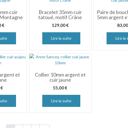
5mm cuir
Bracelet 35mm cuir
Paire de boucl
f Montagne
tatoué, motif Crâne
5mm argent et
0
€
129,00
€
83,0
suite
Lire la suite
Lire la 
argent et
Collier 10mm argent et
aune
cuir jaune
0
€
55,00
€
suite
Lire la suite