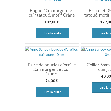
Bague 10mm argent et
Bracelet 3
cuir tatoué, motif Crâne
tatoué, moti
182,00
€
129,0
Lire la suite
Lire la 
Paire de boucles d’oreille
Collier 5mm 
10mm argent et cuir
cuir j
jaune
40,0
94,00
€
Lire la 
Lire la suite