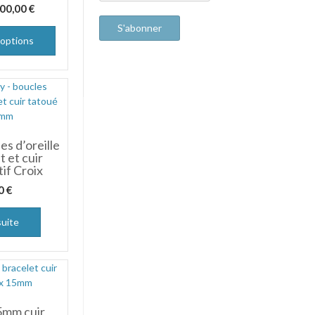
00,00
€
 options
es d’oreille
 et cuir
if Croix
00
€
suite
5mm cuir