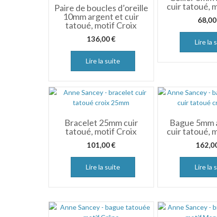
cuir tatoué, 
Paire de boucles d’oreille
10mm argent et cuir
68,0
tatoué, motif Croix
136,00
€
Lire la 
Lire la suite
Bracelet 25mm cuir
Bague 5mm a
tatoué, motif Croix
cuir tatoué, 
101,00
€
162,0
Lire la suite
Lire la 