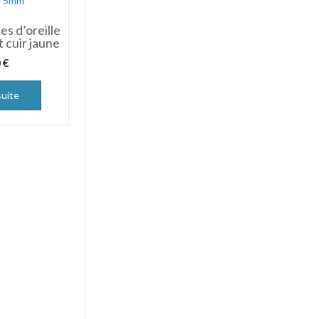
es d’oreille
 cuir jaune
0
€
suite