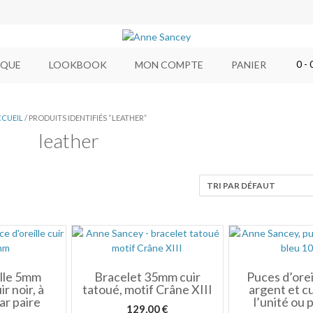
0
- 
IQUE
LOOKBOOK
MON COMPTE
PANIER
CCUEIL
/ PRODUITS IDENTIFIÉS “LEATHER”
leather
ille 5mm
Bracelet 35mm cuir
Puces d’ore
r noir, à
tatoué, motif Crâne XIII
argent et cu
par paire
l’unité ou 
129,00
€