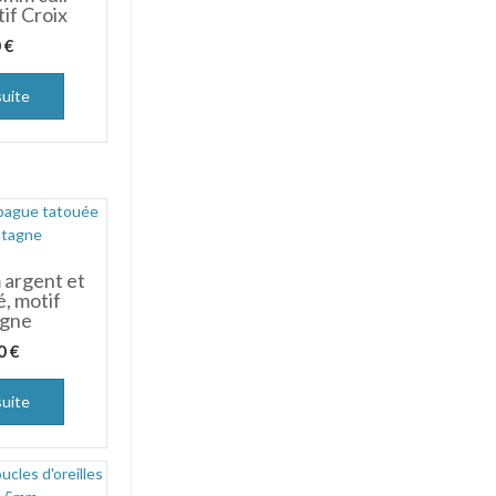
if Croix
0
€
suite
argent et
é, motif
gne
00
€
suite