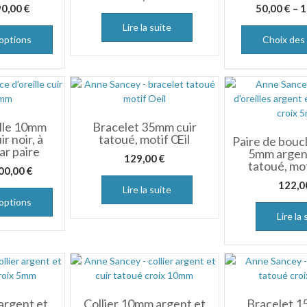
90,00
€
50,00
€
–
1
Lire la suite
options
Choix des
ille 10mm
Bracelet 35mm cuir
r noir, à
tatoué, motif Œil
Paire de boucl
par paire
5mm argent
129,00
€
tatoué, mot
00,00
€
122,
Lire la suite
options
Lire la 
argent et
Collier 10mm argent et
Bracelet 1