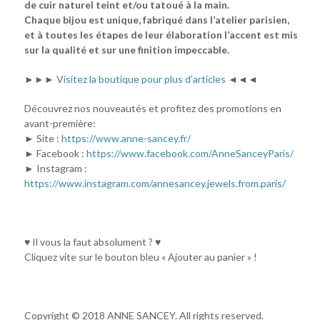
de cuir naturel teint et/ou tatoué à la main.
Chaque bijou est unique, fabriqué dans l’atelier parisien,
et à toutes les étapes de leur élaboration l’accent est mis
sur la qualité et sur une finition impeccable.
►►►
Visitez la boutique pour plus d’articles
◄◄◄
Découvrez nos nouveautés et profitez des promotions en
avant-première:
► Site :
https://www.anne-sancey.fr/
► Facebook :
https://www.facebook.com/AnneSanceyParis/
► Instagram :
https://www.instagram.com/annesancey.jewels.from.paris/
♥ Il vous la faut absolument ? ♥
Cliquez vite sur le bouton bleu « Ajouter au panier » !
Copyright © 2018 ANNE SANCEY. All rights reserved.