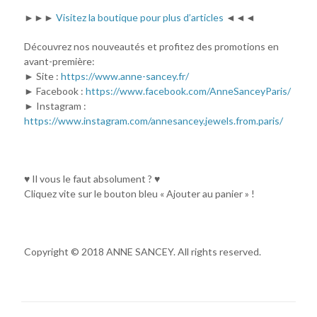
►►►
Visitez la boutique pour plus d’articles
◄◄◄
Découvrez nos nouveautés et profitez des promotions en
avant-première:
► Site :
https://www.anne-sancey.fr/
► Facebook :
https://www.facebook.com/AnneSanceyParis/
► Instagram :
https://www.instagram.com/annesancey.jewels.from.paris/
♥ Il vous le faut absolument ? ♥
Cliquez vite sur le bouton bleu « Ajouter au panier » !
Copyright © 2018 ANNE SANCEY. All rights reserved.