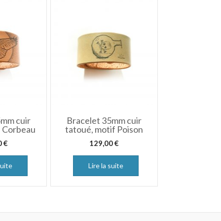
5mm cuir
Bracelet 35mm cuir
f Corbeau
tatoué, motif Poison
0
€
129,00
€
suite
Lire la suite