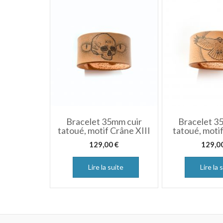
Bracelet 35mm cuir
Bracelet 3
tatoué, motif Crâne XIII
tatoué, moti
129,00
€
129,0
Lire la suite
Lire la 