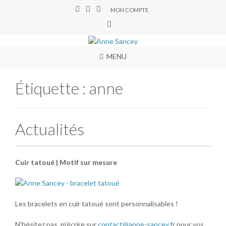
MON COMPTE
MENU
Étiquette :
anne
Actualités
Cuir tatoué | Motif sur mesure
Les bracelets en cuir tatoué sont personnalisables !
N’hésitez pas m’écrire sur
contact@anne-sancey.fr
pour vos