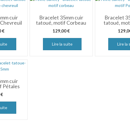
5mm cuir
Bracelet 35mm cuir
Bracelet 3
 Chevreuil
tatoué, motif Corbeau
tatoué, mot
0
€
129,00
€
129,
suite
Lire la suite
Lire la 
5mm cuir
f Pétales
0
€
suite