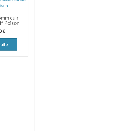
5mm cuir
if Poison
00
€
suite