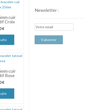
Newsletter :
5mm cuir
if Croix
00
€
suite
5mm cuir
tif Rose
00
€
suite