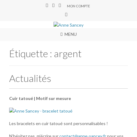
MON COMPTE
MENU
Étiquette :
argent
Actualités
Cuir tatoué | Motif sur mesure
Les bracelets en cuir tatoué sont personnalisables !
N’hésitez pas m’écrire sur
contact@anne-sancey.fr
pour vos