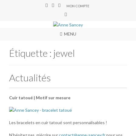
MON COMPTE
MENU
Étiquette :
jewel
Actualités
Cuir tatoué | Motif sur mesure
Les bracelets en cuir tatoué sont personnalisables !
N’hésitez pas m’écrire sur
contact@anne-sancey.fr
pour vos