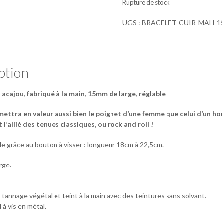
Rupture de stock
UGS :
BRACELET-CUIR-MAH-
ption
 acajou, fabriqué à la main, 15mm de large, réglable
mettra en valeur aussi bien le poignet d’une femme que celui d’un h
it l’allié des tenues classiques, ou rock and roll !
able grâce au bouton à visser : longueur 18cm à 22,5cm.
rge.
 tannage végétal et teint à la main avec des teintures sans solvant.
 à vis en métal.