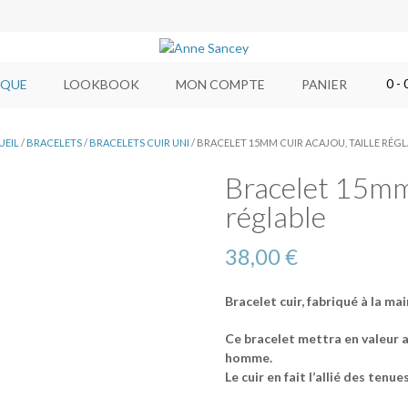
0
- 
IQUE
LOOKBOOK
MON COMPTE
PANIER
UEIL
/
BRACELETS
/
BRACELETS CUIR UNI
/ BRACELET 15MM CUIR ACAJOU, TAILLE RÉG
Bracelet 15mm c
réglable
38,00
€
Bracelet cuir, fabriqué à la ma
Ce bracelet mettra en valeur a
homme.
Le cuir en fait l’allié des tenue