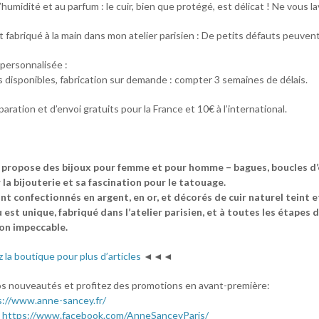
’humidité et au parfum : le cuir, bien que protégé, est délicat ! Ne vous l
 fabriqué à la main dans mon atelier parisien : De petits défauts peuvent 
ersonnalisée :
s disponibles, fabrication sur demande : compter 3 semaines de délais.
paration et d’envoi gratuits pour la France et 10€ à l’international.
propose des bijoux pour femme et pour homme – bagues, boucles d’ore
la bijouterie et sa fascination pour le tatouage.
nt confectionnés en argent, en or, et décorés de cuir naturel teint e
est unique, fabriqué dans l’atelier parisien, et à toutes les étapes d
ion impeccable.
z la boutique pour plus d’articles
◄◄◄
s nouveautés et profitez des promotions en avant-première:
s://www.anne-sancey.fr/
:
https://www.facebook.com/AnneSanceyParis/