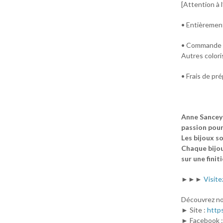
[Attention à l
• Entièrement
• Commande p
Autres colori
• Frais de pré
Anne Sancey 
passion pour 
Les bijoux so
Chaque bijou 
sur une finit
►►►
Visite
Découvrez no
► Site :
http
► Facebook 