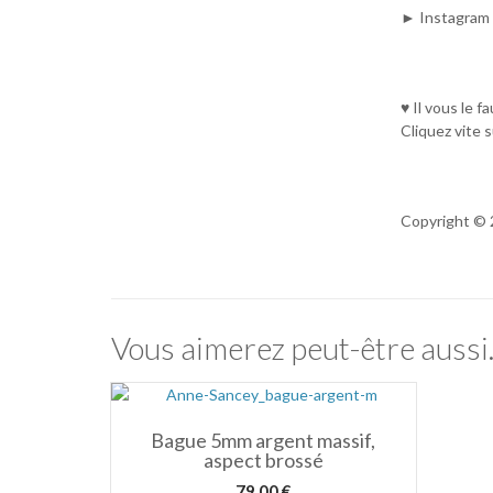
► Instagram 
♥ Il vous le f
Cliquez vite s
Copyright © 
Vous aimerez peut-être auss
Bague 5mm argent massif,
aspect brossé
79,00
€