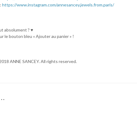
:
https://www.instagram.com/annesancey.jewels.from.paris/
aut absolument ? ♥
ur le bouton bleu « Ajouter au panier » !
2018 ANNE SANCEY. All rights reserved.
i…