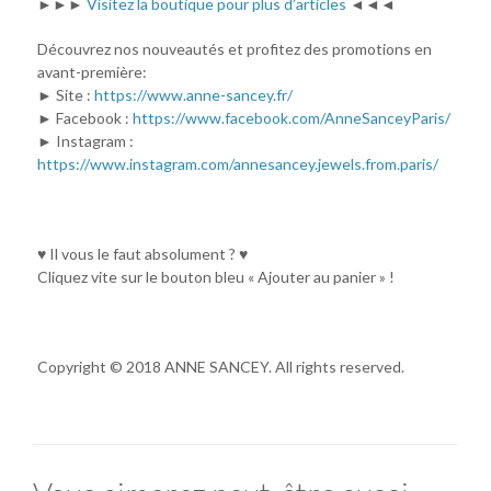
►►►
Visitez la boutique pour plus d’articles
◄◄◄
Découvrez nos nouveautés et profitez des promotions en
avant-première:
► Site :
https://www.anne-sancey.fr/
► Facebook :
https://www.facebook.com/AnneSanceyParis/
► Instagram :
https://www.instagram.com/annesancey.jewels.from.paris/
♥ Il vous le faut absolument ? ♥
Cliquez vite sur le bouton bleu « Ajouter au panier » !
Copyright © 2018 ANNE SANCEY. All rights reserved.