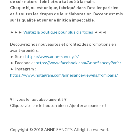
de cuir naturel teint et/ou tatoué à la main.
Chaque bijou est unique, fabriqué dans l’atelier parisien,
et à toutes les étapes de leur élaboration l’accent est mis
sur la qualité et sur une finition impeccable.
►►►
Visitez la boutique pour plus d’articles
◄◄◄
Découvrez nos nouveautés et profitez des promotions en
avant-première:
► Site :
https://www.anne-sancey.fr/
► Facebook :
https://www.facebook.com/AnneSanceyParis/
► Instagram :
https://www.instagram.com/annesancey.jewels.from.paris/
♥ Il vous le faut absolument ? ♥
Cliquez vite sur le bouton bleu « Ajouter au panier » !
Copyright © 2018 ANNE SANCEY. All rights reserved.