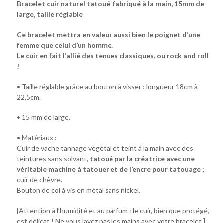
Bracelet cuir naturel tatoué, fabriqué à la main, 15mm de
large, taille réglable
Ce bracelet mettra en valeur aussi bien le poignet d’une
femme que celui d’un homme.
Le cuir en fait l’allié des tenues classiques, ou rock and roll
!
• Taille réglable grâce au bouton à visser : longueur 18cm à
22,5cm.
• 15 mm de large.
• Matériaux :
Cuir de vache tannage végétal et teint à la main avec des
teintures sans solvant,
tatoué par la créatrice avec une
véritable machine à tatouer et de l’encre pour tatouage
;
cuir de chèvre.
Bouton de col à vis en métal sans nickel.
[Attention à l’humidité et au parfum : le cuir, bien que protégé,
est délicat ! Ne vous lavez pas les mains avec votre bracelet.]