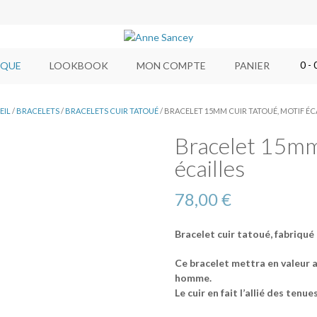
0
- 
IQUE
LOOKBOOK
MON COMPTE
PANIER
EIL
/
BRACELETS
/
BRACELETS CUIR TATOUÉ
/ BRACELET 15MM CUIR TATOUÉ, MOTIF ÉC
Bracelet 15mm 
écailles
78,00
€
Bracelet cuir tatoué, fabriqué 
Ce bracelet mettra en valeur a
homme.
Le cuir en fait l’allié des tenue