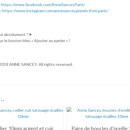
:
https://www.facebook.com/AnneSanceyParis/
:
https://www.instagram.com/annesancey.jewels.from.paris/
aut absolument ? ♥
ur le bouton bleu « Ajouter au panier » !
2018 ANNE SANCEY. All rights reserved.
i…
lier 10mm argent et cuir
Paire de boucles d’oreill