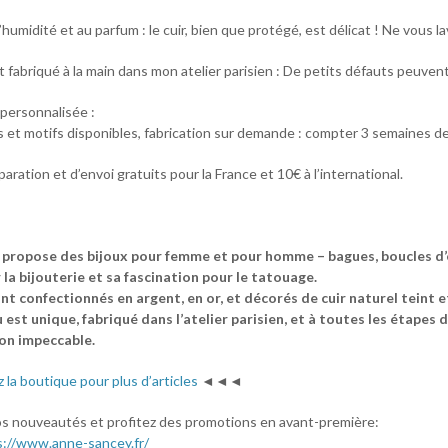
’humidité et au parfum : le cuir, bien que protégé, est délicat ! Ne vous l
 fabriqué à la main dans mon atelier parisien : De petits défauts peuvent 
ersonnalisée :
s et motifs disponibles, fabrication sur demande : compter 3 semaines de
paration et d’envoi gratuits pour la France et 10€ à l’international.
propose des bijoux pour femme et pour homme – bagues, boucles d’ore
la bijouterie et sa fascination pour le tatouage.
nt confectionnés en argent, en or, et décorés de cuir naturel teint e
est unique, fabriqué dans l’atelier parisien, et à toutes les étapes d
ion impeccable.
z la boutique pour plus d’articles
◄◄◄
s nouveautés et profitez des promotions en avant-première:
s://www.anne-sancey.fr/