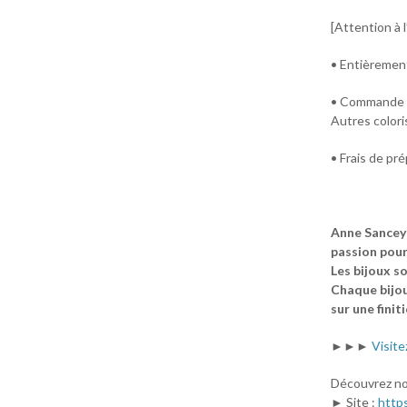
[Attention à l
• Entièrement
• Commande p
Autres colori
• Frais de pré
Anne Sancey 
passion pour 
Les bijoux so
Chaque bijou 
sur une finit
►►►
Visite
Découvrez no
► Site :
http