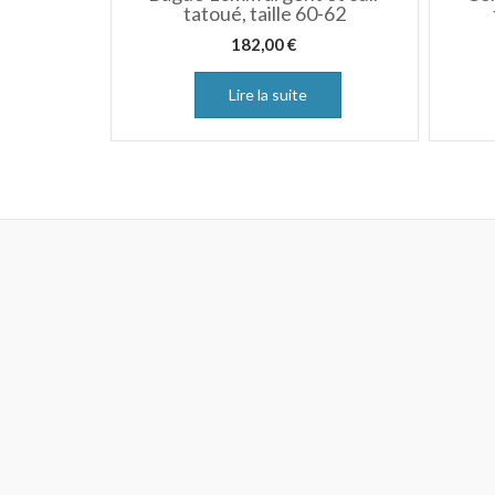
tatoué, taille 60-62
182,00
€
Lire la suite