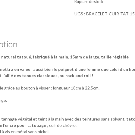
Rupture de stock
UGS :
BRACELET-CUIR-TAT-1
ption
 naturel tatoué, fabriqué à la main, 15mm de large, taille réglable
mettra en valeur aussi bien le poignet d’une femme que celui d’un h
it l’allié des tenues classiques, ou rock and roll !
able grâce au bouton à visser : longueur 18cm à 22,5cm.
rge.
 tannage végétal et teint à la main avec des teintures sans solvant,
tato
e l’encre pour tatouage
; cuir de chèvre.
 à vis en métal sans nickel.