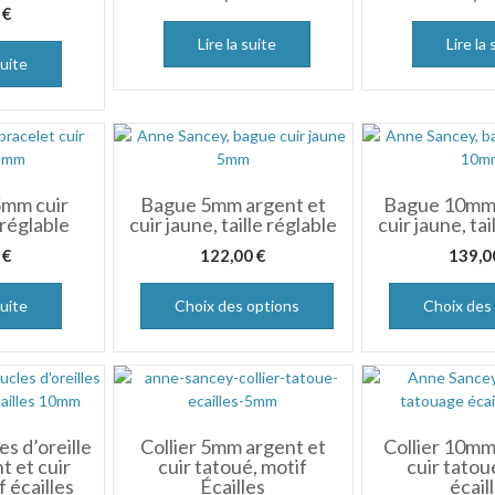
0
€
Lire la suite
Lire la 
suite
5mm cuir
Bague 5mm argent et
Bague 10mm 
 réglable
cuir jaune, taille réglable
cuir jaune, tai
0
€
122,00
€
139,
suite
Choix des options
Choix des
es d’oreille
Collier 5mm argent et
Collier 10mm
 et cuir
cuir tatoué, motif
cuir tatou
f écailles
Écailles
écail