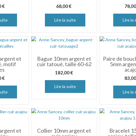
0
€
68,00
€
78,0
suite
Lire la suite
Lire la 
rgent et
Bague 10mm argent et
Paire de boucl
é, motif
cuir tatoué, taille 60-62
5mm argent
les
acaj
182,00
€
0
€
83,0
Lire la suite
suite
Lire la 
argent et
Collier 10mm argent et
Bracelet 1