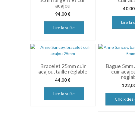
10mm argent et cuir
cuir ac
acajou
40,0
94,00
€
Lire la 
Lire la suite
Bracelet 25mm cuir
Bague 5mm a
acajou, taille réglable
cuir acajou
régla
44,00
€
122,0
Lire la suite
Choix des 