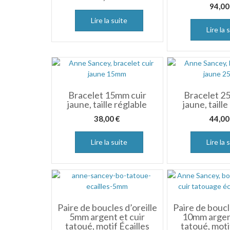
94,0
Lire la suite
Lire la 
Bracelet 15mm cuir
Bracelet 2
jaune, taille réglable
jaune, taille
38,00
€
44,0
Lire la suite
Lire la 
Paire de boucles d’oreille
Paire de boucl
5mm argent et cuir
10mm argent
tatoué, motif Écailles
tatoué, moti