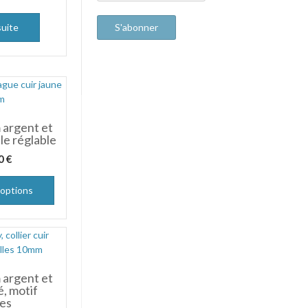
suite
argent et
lle réglable
00
€
 options
 argent et
é, motif
les