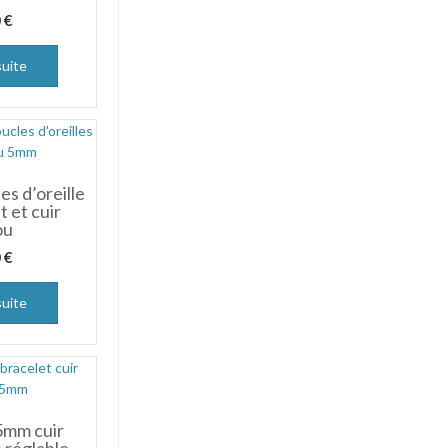
0
€
suite
es d’oreille
 et cuir
ou
0
€
suite
5mm cuir