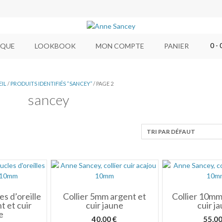
0
- 
IQUE
LOOKBOOK
MON COMPTE
PANIER
EIL
/
PRODUITS IDENTIFIÉS “SANCEY”
/ PAGE 2
sancey
es d’oreille
Collier 5mm argent et
Collier 10mm
 et cuir
cuir jaune
cuir j
e
40,00
€
55,0