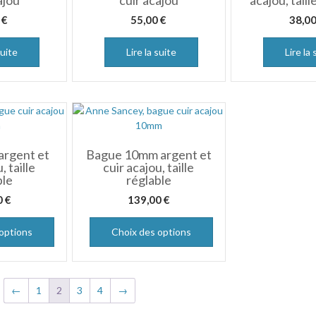
ajou
cuir acajou
acajou, taill
0
€
55,00
€
38,0
suite
Lire la suite
Lire la 
rgent et
Bague 10mm argent et
, taille
cuir acajou, taille
ble
réglable
0
€
139,00
€
options
Choix des options
←
1
2
3
4
→