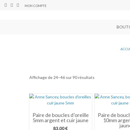
MON COMPTE
BOUT
ACCU
Affichage de 24–46 sur 90 résultats
Paire de boucles d’oreille
Paire de boucl
5mm argent et cuir jaune
10mm argent
jaun
83,00
€