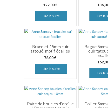
122,00
€
136,0
Lire la suite
Lire la 
Bracelet 15mm cuir
Bague 5mm a
tatoué, motif écailles
cuir tatou
Écail
78,00
€
162,0
Lire la suite
Lire la 
Paire de boucles d’oreille
Collier 5mm 